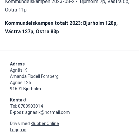
Kommundelskampen 2023-08-27: Bjurholm 7p, Västra 6p, 
Östra 11p
Kommundelskampen totalt 2023: Bjurholm 128p, 
Västra 127p, Östra 83p
Adress
Agnäs IK

Amanda Flodell Forsberg

Agnäs 125

91691 Bjurholm
Kontakt
Tel: 0708903014

E-post: agnasik@hotmail.com
Drivs med
KlubbenOnline
Logga in