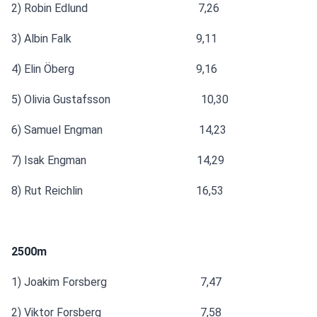
2) Robin Edlund                                       7,26
3) Albin Falk                                            9,11
4) Elin Öberg                                           9,16
5) Olivia Gustafsson                                10,30
6) Samuel Engman                                  14,23
7) Isak Engman                                       14,29
8) Rut Reichlin                                        16,53
2500m
1) Joakim Forsberg                                 7,47
2) Viktor Forsberg                                   7,58