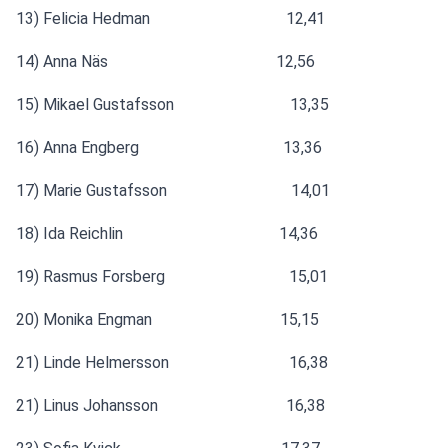
13) Felicia Hedman                                  12,41
14) Anna Näs                                          12,56
15) Mikael Gustafsson                             13,35
16) Anna Engberg                                    13,36
17) Marie Gustafsson                               14,01
18) Ida Reichlin                                       14,36
19) Rasmus Forsberg                               15,01
20) Monika Engman                                15,15
21) Linde Helmersson                              16,38
21) Linus Johansson                                16,38