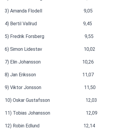
3) Amanda Flodell                                   9,05
4) Bertil Vallrud                                       9,45
5) Fredrik Forsberg                                  9,55
6) Simon Lidestav                                   10,02
7) Elin Johansson                                   10,26
8) Jan Eriksson                                       11,07
9) Viktor Jonsson                                    11,50
10) Oskar Gustafsson                              12,03
11) Tobias Johansson                              12,09
12) Robin Edlund                                     12,14