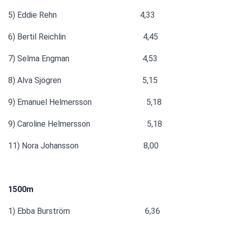
5) Eddie Rehn                                         4,33
6) Bertil Reichlin                                      4,45
7) Selma Engman                                    4,53
8) Alva Sjögren                                        5,15
9) Emanuel Helmersson                           5,18
9) Caroline Helmersson                            5,18
11) Nora Johansson                                8,00
1500m
1) Ebba Burström                                     6,36