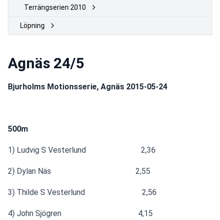
Terrängserien 2010
Löpning
Agnäs 24/5
Bjurholms Motionsserie, Agnäs 2015-05-24
500m
1) Ludvig S Vesterlund                            2,36
2) Dylan Näs                                           2,55
3) Thilde S Vesterlund                             2,56
4) John Sjögren                                       4,15