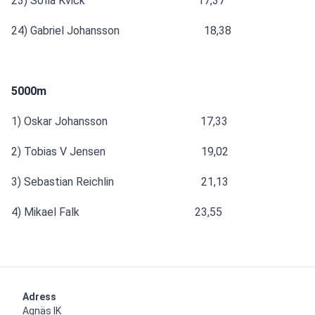
23) Sofia Kvick                                        17,37
24) Gabriel Johansson                              18,38
5000m
1) Oskar Johansson                                 17,33
2) Tobias V Jensen                                  19,02
3) Sebastian Reichlin                               21,13
4) Mikael Falk                                         23,55
Adress
Agnäs IK
