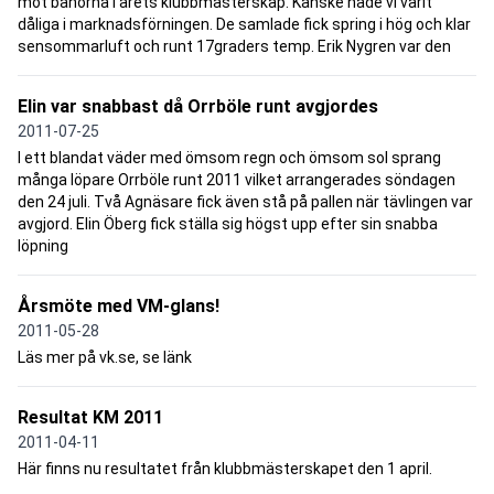
mot banorna i årets klubbmästerskap. Kanske hade vi varit
dåliga i marknadsförningen. De samlade fick spring i hög och klar
sensommarluft och runt 17graders temp. Erik Nygren var den
Elin var snabbast då Orrböle runt avgjordes
2011-07-25
I ett blandat väder med ömsom regn och ömsom sol sprang
många löpare Orrböle runt 2011 vilket arrangerades söndagen
den 24 juli. Två Agnäsare fick även stå på pallen när tävlingen var
avgjord. Elin Öberg fick ställa sig högst upp efter sin snabba
löpning
Årsmöte med VM-glans!
2011-05-28
Läs mer på vk.se, se länk
Resultat KM 2011
2011-04-11
Här finns nu resultatet från klubbmästerskapet den 1 april.