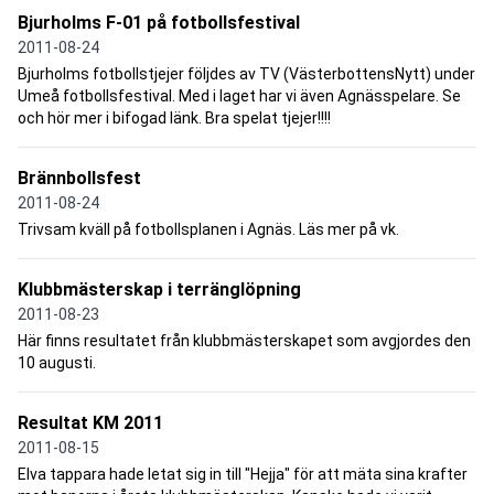
Bjurholms F-01 på fotbollsfestival
2011-08-24
Bjurholms fotbollstjejer följdes av TV (VästerbottensNytt) under
Umeå fotbollsfestival. Med i laget har vi även Agnässpelare. Se
och hör mer i bifogad länk. Bra spelat tjejer!!!!
Brännbollsfest
2011-08-24
Trivsam kväll på fotbollsplanen i Agnäs. Läs mer på vk.
Klubbmästerskap i terränglöpning
2011-08-23
Här finns resultatet från klubbmästerskapet som avgjordes den
10 augusti.
Resultat KM 2011
2011-08-15
Elva tappara hade letat sig in till "Hejja" för att mäta sina krafter