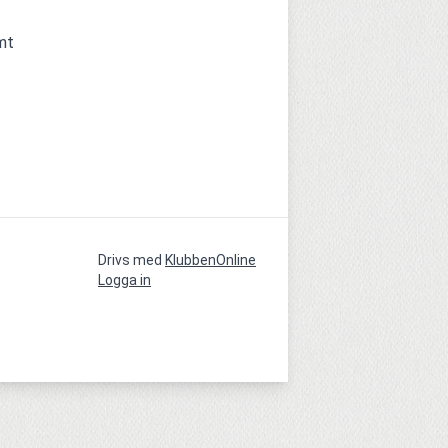
t 
Drivs med
KlubbenOnline
Logga in