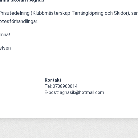
 Prisutedelning (Klubbmästerskap Terränglöpning och Skidor), sam
tesförhandlingar.
omna!
elsen
Kontakt
Tel: 0708903014

E-post: agnasik@hotmail.com