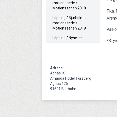
motionsserie /
Motionsserien 2018
Fika,
Löpning / Bjurholms
Årsmö
motionsserie /
Motionsserien 2019
Välk
Löpning / Nyheter
/Styr
Adress
Agnäs IK

Amanda Flodell Forsberg

Agnäs 125

91691 Bjurholm