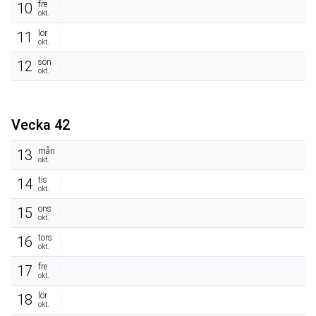
fre
10
okt.
lör
11
okt.
sön
12
okt.
Vecka 42
mån
13
okt.
tis
14
okt.
ons
15
okt.
tors
16
okt.
fre
17
okt.
lör
18
okt.