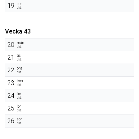
sön
19
okt.
Vecka 43
mån
20
okt.
tis
21
okt.
ons
22
okt.
tors
23
okt.
fre
24
okt.
lör
25
okt.
sön
26
okt.