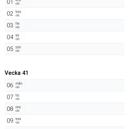
ons
01
okt.
tors
02
okt.
fre
03
okt.
lör
04
okt.
sön
05
okt.
Vecka 41
mån
06
okt.
tis
07
okt.
ons
08
okt.
tors
09
okt.