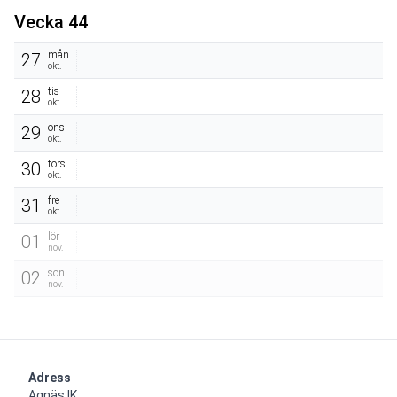
Vecka 44
mån
27
okt.
tis
28
okt.
ons
29
okt.
tors
30
okt.
fre
31
okt.
lör
01
nov.
sön
02
nov.
Adress
Agnäs IK
