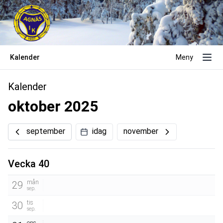
Kalender
Meny
Kalender
oktober 2025
september
idag
november
Vecka 40
mån
29
sep.
tis
30
sep.